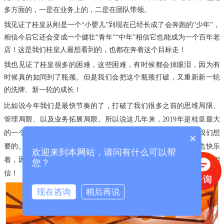
多方面的，一是在业务上的，二是在团队带领。
我见证了桂皇从刚是一个“小婴儿”到现在已经长成了会奔跑的“少年”，
相信今后它还会变成一个健壮“青年”“中年”相信它也能成为一个百年老
店！
这是我们桂皇人最想看到的，也都在奔着这个目标走！
我也见证了桂皇很多的困难，这些困难，有时候都会掉眼泪，因为有
时候真的如同到了瓶颈。
但是我们会把这个瓶颈打破，又重新新一轮
的洗牌、新一轮的成长！
比如说今年我们是最快节奏的了，打破了我们很多之前的思维局限、
管理局限、以及业务拓展局限。
所以说这几年来，2019年是桂皇最大
的一个飞跃，我之前都没有预感到会有那么快，不过也正好是我们想
×
要的。我觉得我今年既辛苦着，这种辛苦是因为快节奏，其实也快乐
欢迎来到本网站，请问有什么可以帮
着，因为我们2019年是成长得最快的一年，2019年是一个大丰收我相
您？
信！
现在咨询
稍后再说